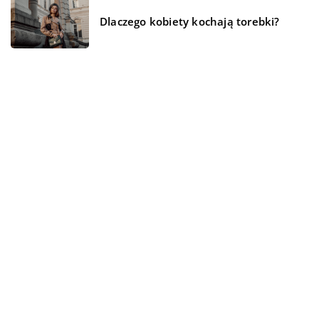
Dlaczego kobiety kochają torebki?
REKOMENDOWANE
LAJFSTAJL
DOM I OGRÓD
LAJFSTAJL
04 września 2018