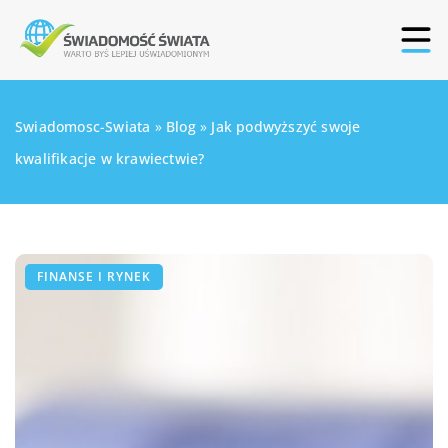
Swiadomosc-Swiata
»
Blog
»
Jak podwyższyć swoje
kwalifikacje w krawiectwie?
FINANSE I RYNEK