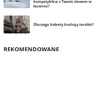
kompatybilna z Twoim zlewem w
łazience?
Dlaczego kobiety kochają torebki?
REKOMENDOWANE
LAJFSTAJL
ZDROWIE I DIETA
LAJFSTAJL