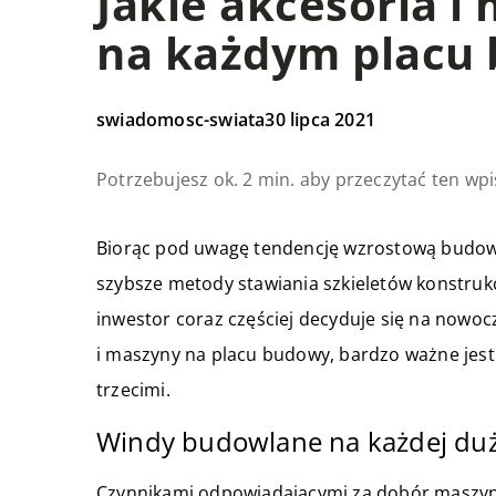
Jakie akcesoria i
na każdym placu
swiadomosc-swiata
30 lipca 2021
Potrzebujesz ok. 2 min. aby przeczytać ten wpi
Biorąc pod uwagę tendencję wzrostową budown
szybsze metody stawiania szkieletów konstru
inwestor coraz częściej decyduje się na nowoc
i maszyny na placu budowy, bardzo ważne jest
trzecimi.
Windy budowlane na każdej duże
Czynnikami odpowiadającymi za dobór maszyn i 