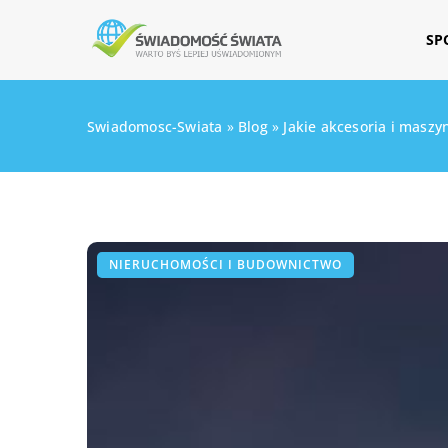
SP
Swiadomosc-Swiata
»
Blog
»
Jakie akcesoria i masz
NIERUCHOMOŚCI I BUDOWNICTWO