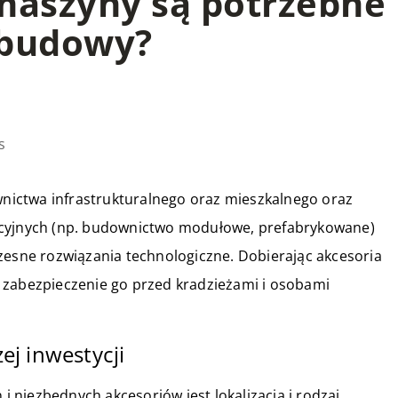
 maszyny są potrzebne
 budowy?
s
ictwa infrastrukturalnego oraz mieszkalnego oraz
kcyjnych (np. budownictwo modułowe, prefabrykowane)
zesne rozwiązania technologiczne. Dobierając akcesoria
 zabezpieczenie go przed kradzieżami i osobami
j inwestycji
niezbędnych akcesoriów jest lokalizacja i rodzaj