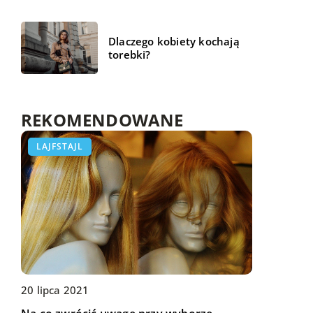
Dlaczego kobiety kochają
torebki?
REKOMENDOWANE
ZDROWIE I DIETA
LAJFSTAJL
LAJFSTAJL
24 września 2019
20 lipca 2021
Jak szybko pozbyć się grypy?