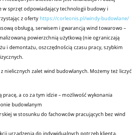
e w sprzęt odpowiadający technologii budowy i
zystając z oferty
https://corleonis.pl/windy-budowlane/
sową obsługą, serwisem i gwarancją wind towarowo –
malizowaną powierzchnią użytkową (nie ograniczają
żu i demontażu, oszczędnością czasu pracy, szybkim
izycznych.
z nielicznych zalet wind budowlanych. Możemy też liczyć
ą pracę, a co za tym idzie – możliwość wykonania
sezonie budowlanym
erskiej w stosunku do fachowców pracujących bez wind
ji urządzenia do indywidualnych potrzeb klienta,