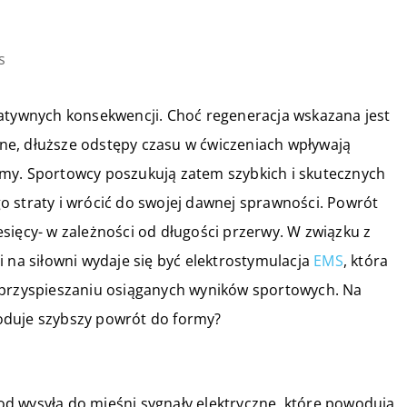
s
gatywnych konsekwencji. Choć regeneracja wskazana jest
ne, dłuższe odstępy czasu w ćwiczeniach wpływają
my. Sportowcy poszukują zatem szybkich i skutecznych
 straty i wrócić do swojej dawnej sprawności. Powrót
sięcy- w zależności od długości przerwy. W związku z
 na siłowni wydaje się być elektrostymulacja
EMS
, która
 przyspieszaniu osiąganych wyników sportowych. Na
oduje szybszy powrót do formy?
d wysyła do mięśni sygnały elektryczne, które powodują