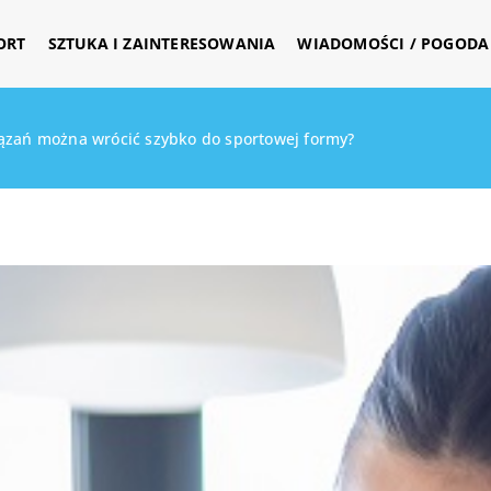
ORT
SZTUKA I ZAINTERESOWANIA
WIADOMOŚCI / POGODA 
ązań można wrócić szybko do sportowej formy?