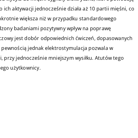
 ich aktywacji jednocześnie działa aż 10 partii mięśni, co
ciokrotnie większa niż w przypadku standardowego
rdzony badaniami pozytywny wpływ na poprawę
luczowy jest dobór odpowiednich ćwiczeń, dopasowanych
Z pewnością jednak elektrostymulacja pozwala w
i, przy jednocześnie mniejszym wysiłku. Atutów tego
 jego użytkownicy.
02 października 2022
Czy opłaca się kupić kampera?
Sprawdź to!