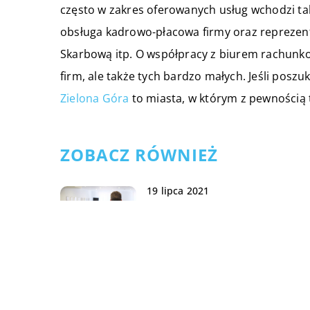
często w zakres oferowanych usług wchodzi ta
obsługa kadrowo-płacowa firmy oraz repreze
Skarbową itp. O współpracy z biurem rachunko
firm, ale także tych bardzo małych. Jeśli poszu
Zielona Góra
to miasta, w którym z pewnością 
ZOBACZ RÓWNIEŻ
19 lipca 2021
Do kogo skierowane są szkole
na event managera?
02 lipca 2021
Formalności związane z
tłumaczeniem tekstu