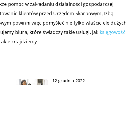
kże pomoc w zakładaniu działalności gospodarczej,
ntowanie klientów przed Urzędem Skarbowym, Izbą
wym powinni więc pomyśleć nie tylko właściciele dużych
kujemy biura, które świadczy takie usługi, jak
księgowość
takie znajdziemy.
12 grudnia 2022
nia
Jakich oddziałów nie może
zabraknąć w każdej firmie?
26 czerwca 2019
Jak domagać się zwrotu długu?