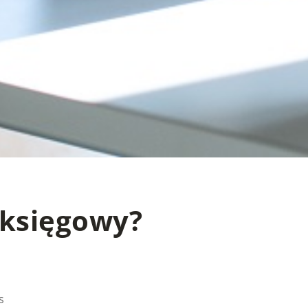
 księgowy?
s