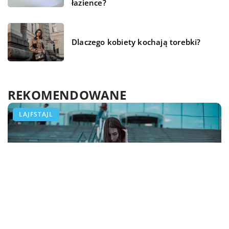
łazience?
Dlaczego kobiety kochają torebki?
REKOMENDOWANE
ZDROWIE I DIETA
TECHNOLOGIA
LAJFSTAJL