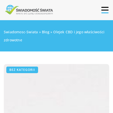
Swiadomosc-Swiata
»
Blog
»
Olejek CBD i jego właściwości
zdrowotne
BEZ KATEGORII