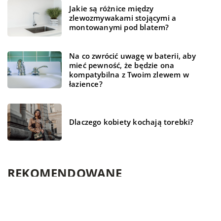
Jakie są różnice między
zlewozmywakami stojącymi a
montowanymi pod blatem?
Na co zwrócić uwagę w baterii, aby
mieć pewność, że będzie ona
kompatybilna z Twoim zlewem w
łazience?
Dlaczego kobiety kochają torebki?
REKOMENDOWANE
DOM I OGRÓD
LAJFSTAJL
FINANSE I RYNEK