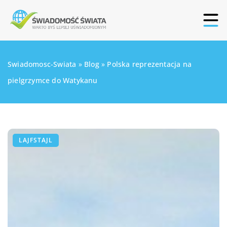
Swiadomosc-Swiata
»
Blog
»
Polska reprezentacja na
pielgrzymce do Watykanu
LAJFSTAJL