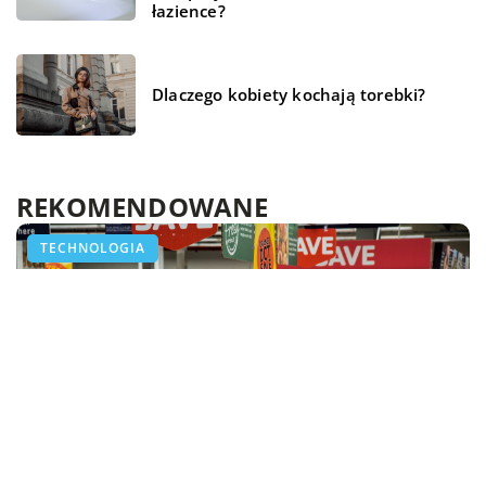
łazience?
Dlaczego kobiety kochają torebki?
REKOMENDOWANE
LAJFSTAJL
LAJFSTAJL
TECHNOLOGIA