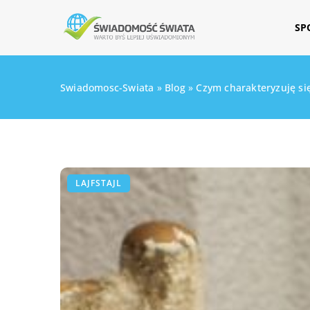
SP
Swiadomosc-Swiata
»
Blog
»
Czym charakteryzuję si
LAJFSTAJL