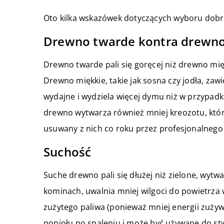
Oto kilka wskazówek dotyczących wyboru dobr
Drewno twarde kontra drewno
Drewno twarde pali się goręcej niż drewno mię
Drewno miękkie, takie jak sosna czy jodła, zawi
wydajne i wydziela więcej dymu niż w przypad
drewno wytwarza również mniej kreozotu, któr
usuwany z nich co roku przez profesjonalnego
Suchość
Suche drewno pali się dłużej niż zielone, wyt
kominach, uwalnia mniej wilgoci do powietrza 
zużytego paliwa (ponieważ mniej energii zuży
popiołu po spaleniu i może być używane do st