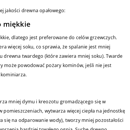
ej jakości drewna opałowego:
 miękkie
kkie, dlatego jest preferowane do celów grzewczych.
era więcej soku, co sprawia, że spalanie jest mniej
ku drewna twardego (które zawiera mniej soku). Twarde
y może powodować pożary kominów, jeśli nie jest
 kominiarza.
warza mniej dymu i kreozotu gromadzącego się w
w pomieszczeniach, wytwarza więcej ciepła na jednostkę
wa się na odparowanie wody), tworzy mniej pozostałości
worzenia bardziej trwałego ognia. Suche drewno