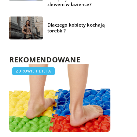
zlewem w łazience?
Dlaczego kobiety kochają
torebki?
REKOMENDOWANE
LAJFSTAJL
ZDROWIE I DIETA
LAJFSTAJL
20 października 2020