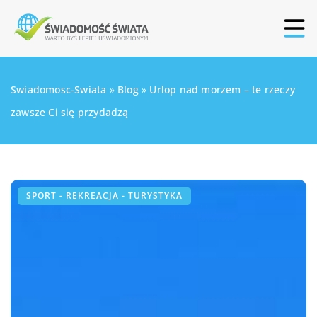
Swiadomosc-Swiata
»
Blog
»
Urlop nad morzem – te rzeczy
zawsze Ci się przydadzą
SPORT - REKREACJA - TURYSTYKA