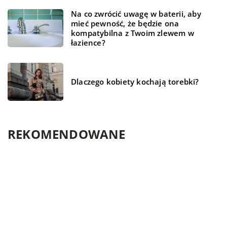
Na co zwrócić uwagę w baterii, aby
mieć pewność, że będzie ona
kompatybilna z Twoim zlewem w
łazience?
Dlaczego kobiety kochają torebki?
REKOMENDOWANE
ZDROWIE I DIETA
NIERUCHOMOŚCI I BUDOWNICTWO
LAJFSTAJL