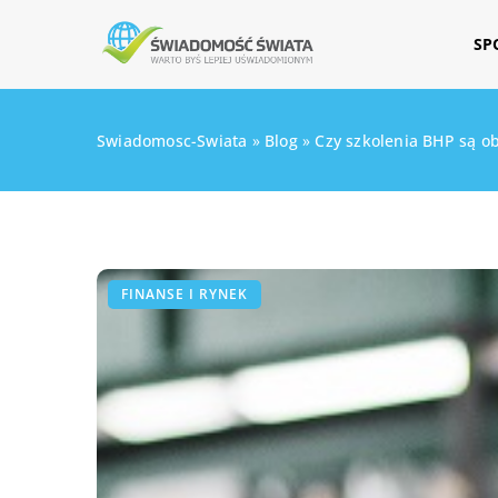
SP
Swiadomosc-Swiata
»
Blog
»
Czy szkolenia BHP są 
FINANSE I RYNEK