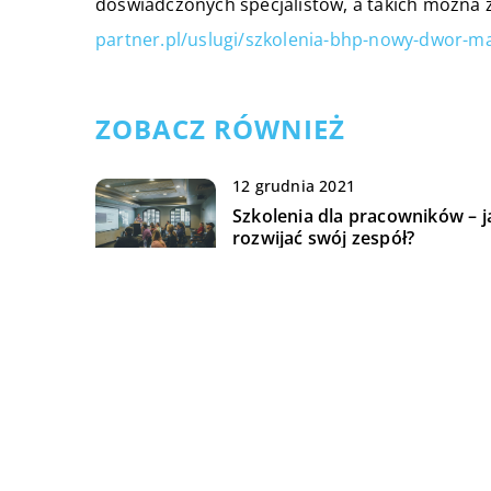
doświadczonych specjalistów, a takich można
partner.pl/uslugi/szkolenia-bhp-nowy-dwor-m
ZOBACZ RÓWNIEŻ
12 grudnia 2021
Szkolenia dla pracowników – j
rozwijać swój zespół?
06 lutego 2020
Jak przewozić duże ilości
owoców?
11 stycznia 2020
Ile kosztują pieczątki firmowe