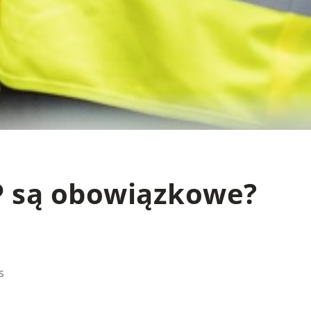
P są obowiązkowe?
s