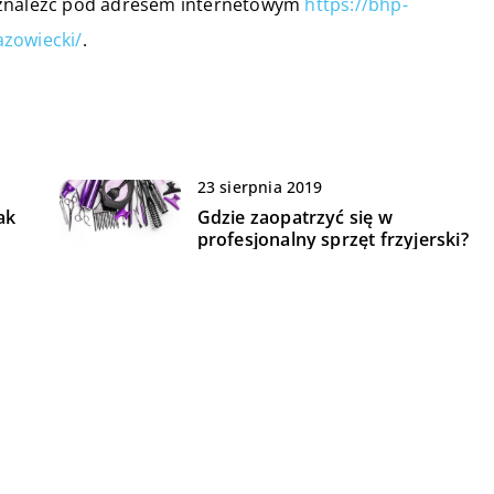
 znaleźć pod adresem internetowym
https://bhp-
azowiecki/
.
23 sierpnia 2019
ak
Gdzie zaopatrzyć się w
profesjonalny sprzęt frzyjerski?
20 czerwca 2021
Czy można uzyskać
odszkodowanie za opóźniony
lot?
07 sierpnia 2021
?
Pomysły na niedrogą reklamę
firmy