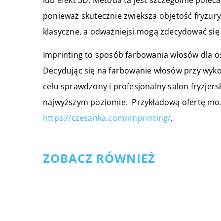
lub efekt 3D. Metoda ta jest szczególnie polec
ponieważ skutecznie zwiększa objętość fryzury.
klasyczne, a odważniejsi mogą zdecydować się
Imprinting to sposób farbowania włosów dla o
Decydując się na farbowanie włosów przy wyko
celu sprawdzony i profesjonalny salon fryzjers
najwyższym poziomie. Przykładową ofertę moż
https://czesanka.com/imprinting/
.
ZOBACZ RÓWNIEŻ
17 lutego 2022
Jak wybrać właściwą zabawę
adekwatną do wieku naszego
dziecka?