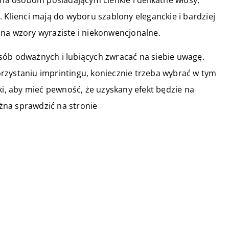
ana osobom posiadającym cienkie i delikatne włosy,
 Klienci mają do wyboru szablony eleganckie i bardziej
 na wzory wyraziste i niekonwencjonalne.
sób odważnych i lubiących zwracać na siebie uwagę.
rzystaniu imprintingu, koniecznie trzeba wybrać w tym
ki, aby mieć pewność, że uzyskany efekt będzie na
na sprawdzić na stronie
30 lipca 2021
Długopis czy pióro wieczne – jaki
przyrząd do pisania wybrać?