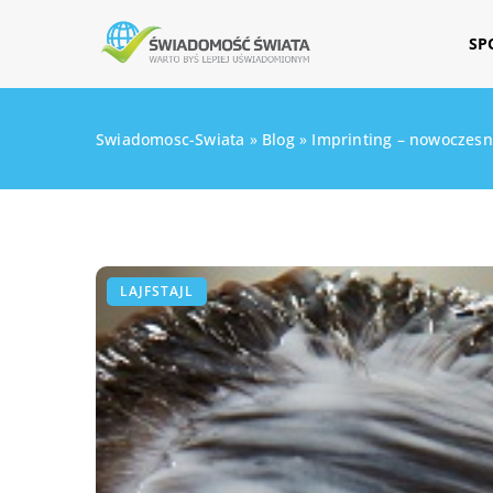
SP
Swiadomosc-Swiata
»
Blog
»
Imprinting – nowoczesn
LAJFSTAJL