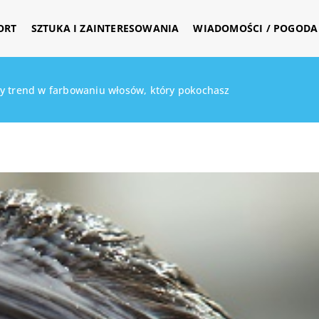
ORT
SZTUKA I ZAINTERESOWANIA
WIADOMOŚCI / POGODA 
y trend w farbowaniu włosów, który pokochasz