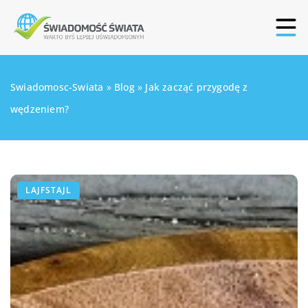
Swiadomosc-Swiata
»
Blog
»
Jak zacząć przygodę z
wędzeniem?
LAJFSTAJL