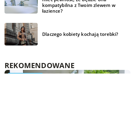
kompatybilna z Twoim zlewem w
łazience?
Dlaczego kobiety kochają torebki?
REKOMENDOWANE
LAJFSTAJL
TECHNOLOGIA
DOM I OGRÓD