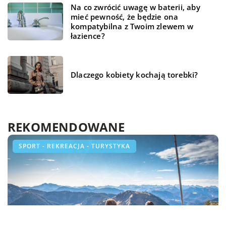
Na co zwrócić uwagę w baterii, aby
mieć pewność, że będzie ona
kompatybilna z Twoim zlewem w
łazience?
Dlaczego kobiety kochają torebki?
REKOMENDOWANE
LAJFSTAJL
TECHNOLOGIA
SPORT - REKREACJA - TURYSTYKA