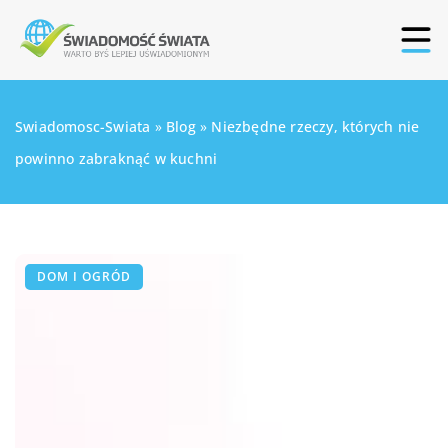
Swiadomosc-Swiata
»
Blog
»
Niezbędne rzeczy, których nie
powinno zabraknąć w kuchni
DOM I OGRÓD