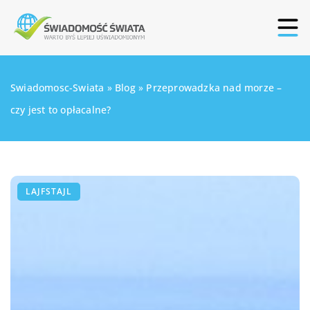
Swiadomosc-Swiata
»
Blog
»
Przeprowadzka nad morze –
czy jest to opłacalne?
LAJFSTAJL