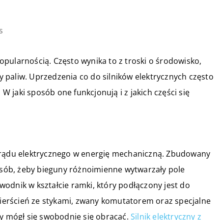
s
 popularnością. Często wynika to z troski o środowisko,
ny paliw. Uprzedzenia co do silników elektrycznych często
 W jaki sposób one funkcjonują i z jakich części się
 prądu elektrycznego w energię mechaniczną. Zbudowany
ób, żeby bieguny różnoimienne wytwarzały pole
odnik w kształcie ramki, który podłączony jest do
 pierścień ze stykami, zwany komutatorem oraz specjalne
by mógł się swobodnie się obracać.
Silnik elektryczny z