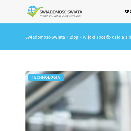
SP
Swiadomosc-Swiata
»
Blog
»
W jaki sposób działa sil
TECHNOLOGIA