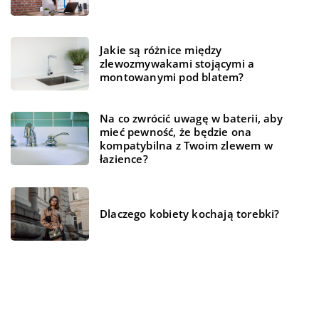
Jakie są różnice między
zlewozmywakami stojącymi a
montowanymi pod blatem?
Na co zwrócić uwagę w baterii, aby
mieć pewność, że będzie ona
kompatybilna z Twoim zlewem w
łazience?
Dlaczego kobiety kochają torebki?
REKOMENDOWANE
LAJFSTAJL
LAJFSTAJL
DOM I OGRÓD