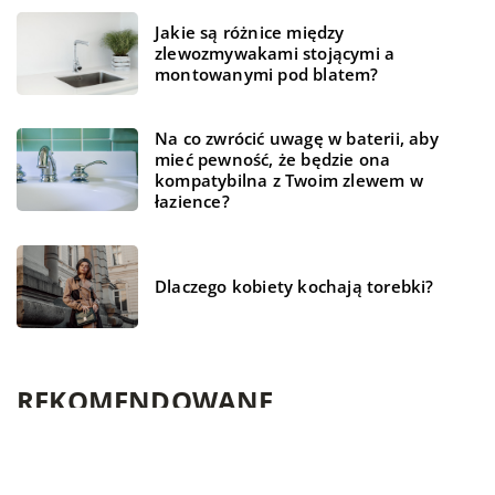
Jakie są różnice między
zlewozmywakami stojącymi a
montowanymi pod blatem?
Na co zwrócić uwagę w baterii, aby
mieć pewność, że będzie ona
kompatybilna z Twoim zlewem w
łazience?
Dlaczego kobiety kochają torebki?
REKOMENDOWANE
LAJFSTAJL
DOM I OGRÓD
TECHNOLOGIA