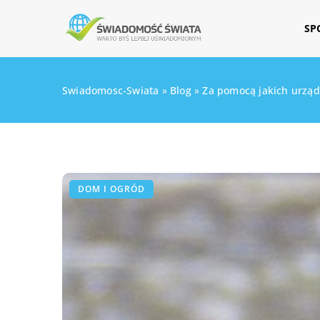
SP
Swiadomosc-Swiata
»
Blog
»
Za pomocą jakich urząd
DOM I OGRÓD