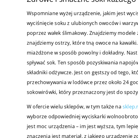
Wspomniane wyżej urządzenie, jakim jest wyci
wyciśnięcie soku z ulubionych owoców i warzyw
poprzez wałek ślimakowy. Znajdziemy modele z
znajdziemy ostrzy, które tną owoce na kawałki.
miażdżone w sposób powolny i dokładny. Nastę
spływać sok. Ten sposób pozyskiwania napojów
składniki odżywcze. Jest on gęstszy od tego, k
przechowywania w lodówce przez około 24 god
sokowirówki, który przeznaczony jest do spoż
W ofercie wielu sklepów, w tym także na
sklep.
wyborze odpowiedniej wyciskarki wolnoobrotowe
jest moc urządzenia – im jest wyższa, tym lepi
znaczenia jest materiał, z jakiego urządzenie