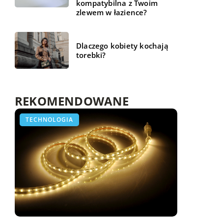
kompatybilna z Twoim
zlewem w łazience?
Dlaczego kobiety kochają
torebki?
REKOMENDOWANE
ZDROWIE I DIETA
TECHNOLOGIA
TECHNOLOGIA