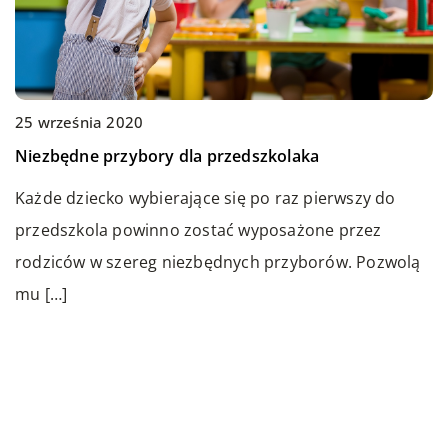
06 grudnia 2021
Czy ocieplanie domu pianką jest skuteczne?
25 września 2020
Jedną z najnowocześniejszych i jednocześnie
Niezbędne przybory dla przedszkolaka
wyjątkowo skutecznych metod ocieplania domu
Każde dziecko wybierające się po raz pierwszy do
jednorodzinnego jest izolacja pianką poliuretanową.
przedszkola powinno zostać wyposażone przez
Dociera ona do każdej szczeliny, […]
rodziców w szereg niezbędnych przyborów. Pozwolą
mu […]