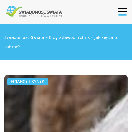
Swiadomosc-Swiata
»
Blog
»
Zawód: rolnik – Jak się za to
zabrać?
FINANSE I RYNEK