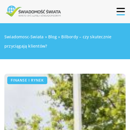
Swiadomosc-Swiata
»
Blog
»
Bilbordy – czy skutecznie
przyciągają klientów?
FINANSE I RYNEK