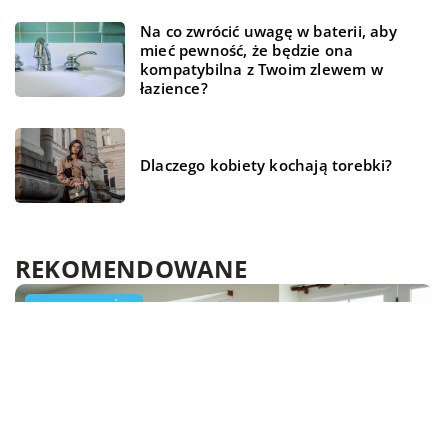
Na co zwrócić uwagę w baterii, aby
mieć pewność, że będzie ona
kompatybilna z Twoim zlewem w
łazience?
Dlaczego kobiety kochają torebki?
REKOMENDOWANE
LAJFSTAJL
TECHNOLOGIA
DOM I OGRÓD