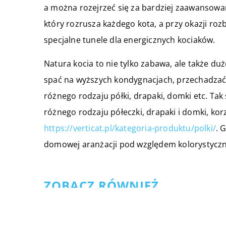
a można rozejrzeć się za bardziej zaawansowan
który rozrusza każdego kota, a przy okazji roz
specjalne tunele dla energicznych kociaków.
Natura kocia to nie tylko zabawa, ale także du
spać na wyższych kondygnacjach, przechadzać 
różnego rodzaju półki, drapaki, domki etc. T
różnego rodzaju półeczki, drapaki i domki, korz
https://verticat.pl/kategoria-produktu/polki/
. 
domowej aranżacji pod względem kolorystyczny
ZOBACZ RÓWNIEŻ
08 października 2020
Jak szybko znaleźć