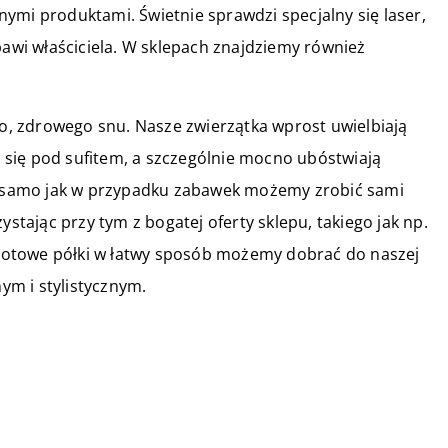
ymi produktami. Świetnie sprawdzi specjalny się laser,
bawi właściciela. W sklepach znajdziemy również
żo, zdrowego snu. Nasze zwierzątka wprost uwielbiają
się pod sufitem, a szczególnie mocno ubóstwiają
ak samo jak w przypadku zabawek możemy zrobić sami
ystając przy tym z bogatej oferty sklepu, takiego jak np.
Gotowe półki w łatwy sposób możemy dobrać do naszej
m i stylistycznym.
15 sierpnia 2019
Jakie są najlepsze rodzaje win?