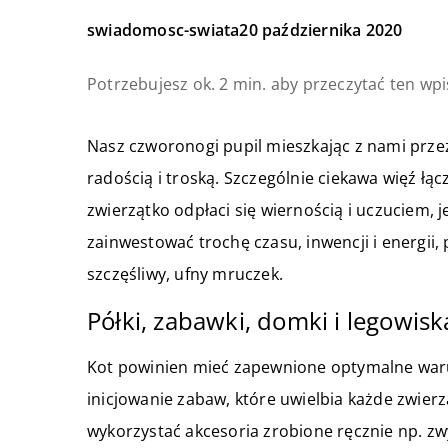
swiadomosc-swiata
20 października 2020
Potrzebujesz ok. 2 min. aby przeczytać ten wpi
Nasz czworonogi pupil mieszkając z nami przez 
radością i troską. Szczególnie ciekawa więź łą
zwierzątko odpłaci się wiernością i uczuciem,
zainwestować trochę czasu, inwencji i energii,
szczęśliwy, ufny mruczek.
Półki, zabawki, domki i legowis
Kot powinien mieć zapewnione optymalne waru
inicjowanie zabaw, które uwielbia każde zwie
wykorzystać akcesoria zrobione ręcznie np. zw