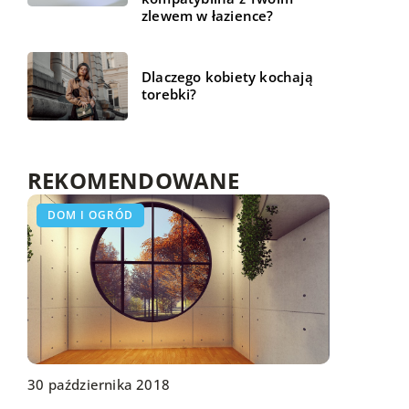
zlewem w łazience?
Dlaczego kobiety kochają
torebki?
REKOMENDOWANE
NIERUCHOMOŚCI I BUDOWNICTWO
DOM I OGRÓD
DOM I OGRÓD
30 października 2018