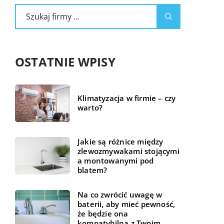
OSTATNIE WPISY
Klimatyzacja w firmie – czy
warto?
Jakie są różnice między
zlewozmywakami stojącymi
a montowanymi pod
blatem?
Na co zwrócić uwagę w
baterii, aby mieć pewność,
że będzie ona
kompatybilna z Twoim