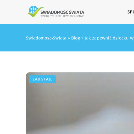
SP
Swiadomosc-Swiata
»
Blog
»
Jak zapewnić dziecku 
LAJFSTAJL