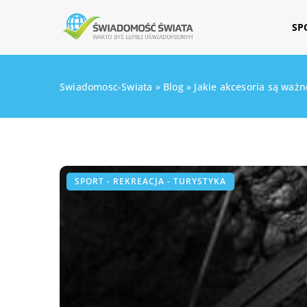
SP
Swiadomosc-Swiata
»
Blog
»
Jakie akcesoria są ważn
SPORT - REKREACJA - TURYSTYKA