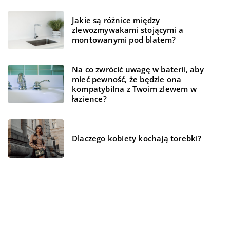
Jakie są różnice między
zlewozmywakami stojącymi a
montowanymi pod blatem?
Na co zwrócić uwagę w baterii, aby
mieć pewność, że będzie ona
kompatybilna z Twoim zlewem w
łazience?
Dlaczego kobiety kochają torebki?
REKOMENDOWANE
ZDROWIE I DIETA
TECHNOLOGIA
DOM I OGRÓD