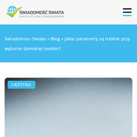
Swiadomosc-Swiata
»
Blog
»
Jakie parametry są istotne przy
wyborze damskiej torebki?
LAJFSTAJL