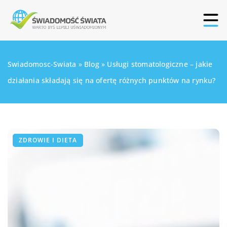
Swiadomosc-Swiata
»
Blog
»
Usługi stomatologiczne – jakie
działania składają się na ofertę różnych punktów na rynku?
ZDROWIE I DIETA