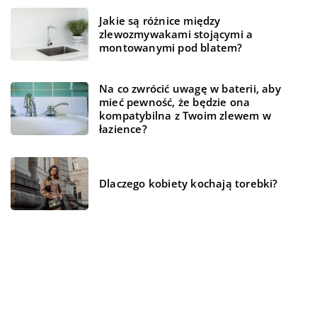
Jakie są różnice między
zlewozmywakami stojącymi a
montowanymi pod blatem?
Na co zwrócić uwagę w baterii, aby
mieć pewność, że będzie ona
kompatybilna z Twoim zlewem w
łazience?
Dlaczego kobiety kochają torebki?
REKOMENDOWANE
LAJFSTAJL
NIERUCHOMOŚCI I BUDOWNICTWO
LAJFSTAJL