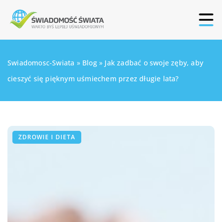
Swiadomosc-Swiata
»
Blog
»
Jak zadbać o swoje zęby, aby
cieszyć się pięknym uśmiechem przez długie lata?
ZDROWIE I DIETA