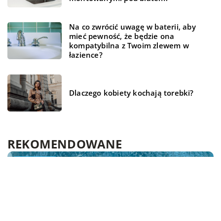
Na co zwrócić uwagę w baterii, aby
mieć pewność, że będzie ona
kompatybilna z Twoim zlewem w
łazience?
Dlaczego kobiety kochają torebki?
REKOMENDOWANE
FINANSE I RYNEK
NIERUCHOMOŚCI I BUDOWNICTWO
LAJFSTAJL