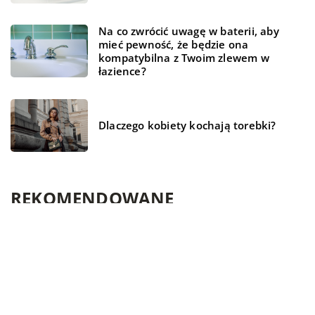
Na co zwrócić uwagę w baterii, aby
mieć pewność, że będzie ona
kompatybilna z Twoim zlewem w
łazience?
Dlaczego kobiety kochają torebki?
REKOMENDOWANE
FINANSE I RYNEK
FINANSE I RYNEK
ZDROWIE I DIETA