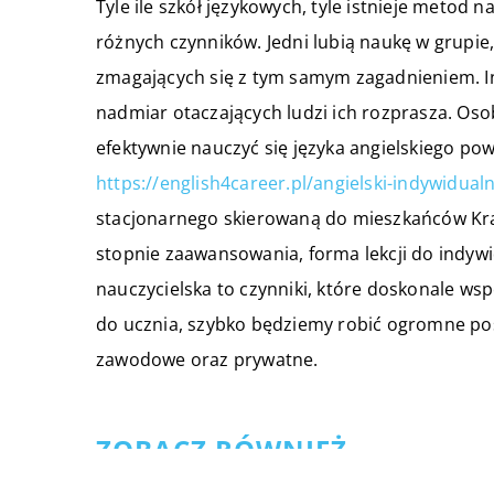
Tyle ile szkół językowych, tyle istnieje metod 
różnych czynników. Jedni lubią naukę w grupie
zmagających się z tym samym zagadnieniem. Inn
nadmiar otaczających ludzi ich rozprasza. Osob
efektywnie nauczyć się języka angielskiego po
https://english4career.pl/angielski-indywidual
stacjonarnego skierowaną do mieszkańców Krako
stopnie zaawansowania, forma lekcji do indyw
nauczycielska to czynniki, które doskonale w
do ucznia, szybko będziemy robić ogromne post
zawodowe oraz prywatne.
ZOBACZ RÓWNIEŻ