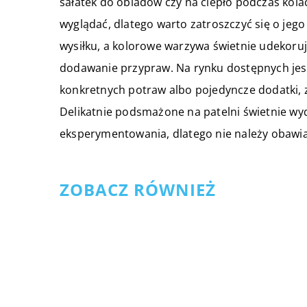
sałatek do obiadów czy na ciepło podczas kolac
wyglądać, dlatego warto zatroszczyć się o je
wysiłku, a kolorowe warzywa świetnie udekoru
dodawanie przypraw. Na rynku dostępnych jes
konkretnych potraw albo pojedyncze dodatki,
Delikatnie podsmażone na patelni świetnie wy
eksperymentowania, dlatego nie należy obawia
ZOBACZ RÓWNIEŻ
23 września 2019
W jakich sytuacjach należy
poddać się badaniu
endoskopowemu?
07 grudnia 2018