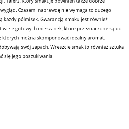
ji. Talerz, który smakuje powinien także dobrze
go wygląd. Czasami naprawdę nie wymaga to dużego
ją każdy półmisek. Gwarancją smaku jest również
t wiele gotowych mieszanek, które przeznaczone są do
 z których można skomponować idealny aromat.
dobywają swój zapach. Wreszcie smak to również sztuka
ć się jego poszukiwania.
16 września 2022
Woda mineralna – jakie ma
zalety?
24 września 2019