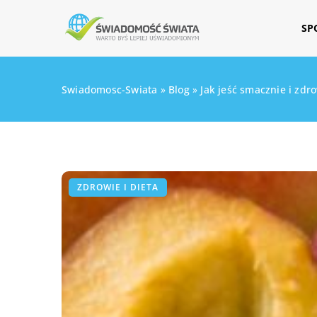
SP
Swiadomosc-Swiata
»
Blog
»
Jak jeść smacznie i zdr
ZDROWIE I DIETA