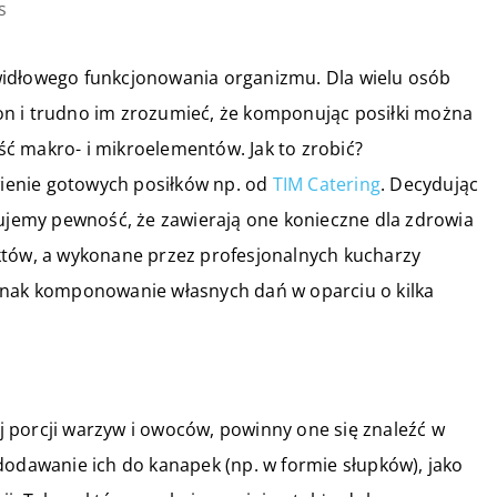
s
widłowego funkcjonowania organizmu. Dla wielu osób
n i trudno im zrozumieć, że komponując posiłki można
ć makro- i mikroelementów. Jak to zrobić?
ienie gotowych posiłków np. od
TIM Catering
. Decydując
kujemy pewność, że zawierają one konieczne dla zdrowia
któw, a wykonane przez profesjonalnych kucharzy
dnak komponowanie własnych dań w oparciu o kilka
 porcji warzyw i owoców, powinny one się znaleźć w
dodawanie ich do kanapek (np. w formie słupków), jako